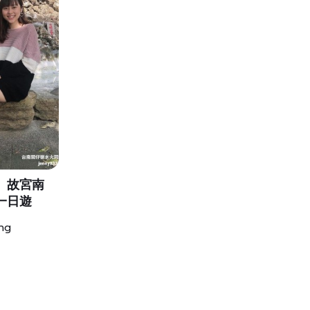
、故宮南
一日遊
ng