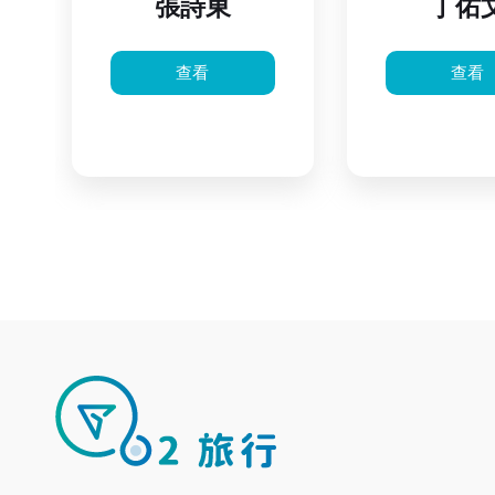
張詩東
丁佑
查看
查看