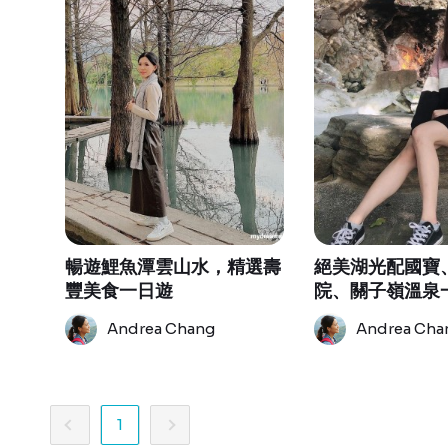
暢遊鯉魚潭雲山水，精選壽
絕美湖光配國寶
豐美食一日遊
院、關子嶺溫泉
Andrea Chang
Andrea Cha
1