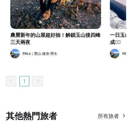
農曆新年的山屋超好抽！解鎖玉山後四峰
一日玉山主峰+
三天兩夜
成✌🏻
Mika｜爬山·健身·潛水
Mik
1
其他熱門旅者
所有旅者