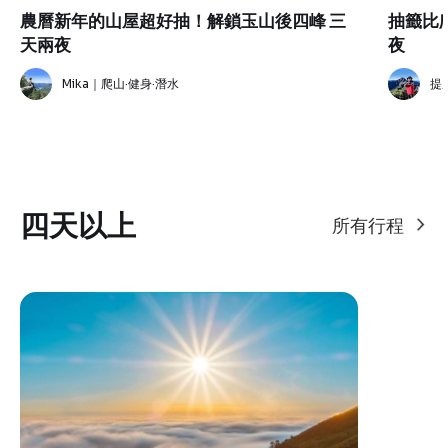
農曆新年的山屋超好抽！解鎖玉山後四峰 三
抽籤比
天兩夜
夜
Mika｜爬山·健身·潛水
提
四天以上
所有行程