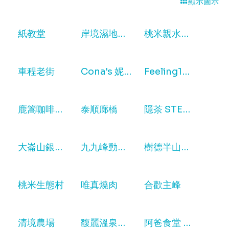
顯示圖示
紙教堂
岸境濕地莊園
桃米親水公園
車程老街
Cona's 妮娜巧克力夢想城堡
Feeling18 南投埔里18度C巧克力工房
鹿篙咖啡莊園
泰順廊橋
隱茶 STEAM
大崙山銀杏森林步道
九九峰動物樂園
樹德半山夢工廠
桃米生態村
唯真燒肉
合歡主峰
清境農場
馥麗溫泉大飯店
阿爸食堂 三合院古厝料理