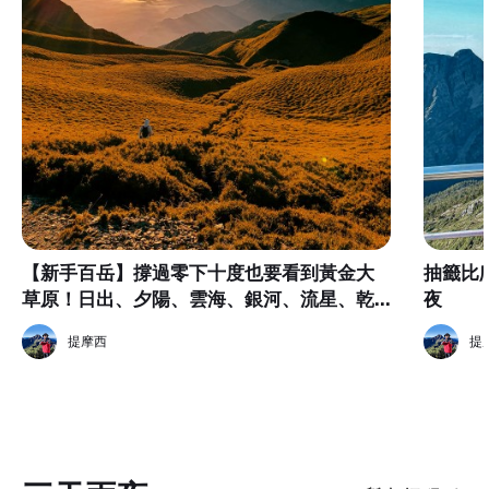
【新手百岳】撐過零下十度也要看到黃金大
抽籤比
草原！日出、夕陽、雲海、銀河、流星、乾
夜
燥撤收通通都在這趟集滿了！夫復何求？
提摩西
提