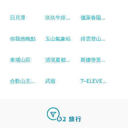
日月潭
玖玖牛排美食館
儷萊春陽山莊
你我他晚點
玉山氣象站
排雲登山服務中心
東埔山莊
清境夏都夢幻山林渡假山莊
斯娜堡景觀餐廳
合歡山主峰步道
武嶺
7-ELEVEN 富嘉門市