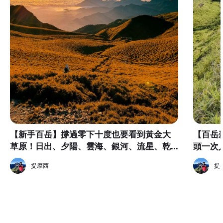
【新手百岳】撐過零下十度也要看到黃金大
【百岳
草原！日出、夕陽、雲海、銀河、流星、乾
頭一次
燥撤收通通都在這趟集滿了！夫復何求？
提摩西
提