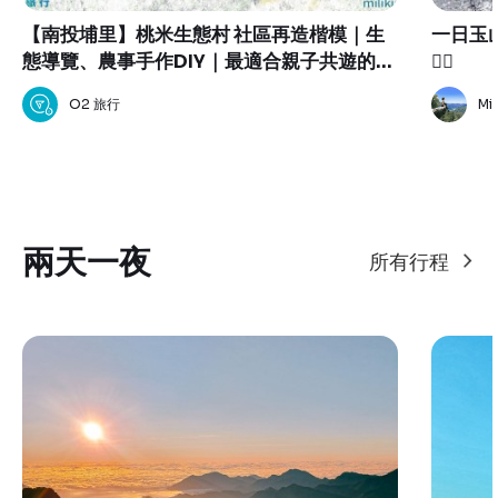
【南投埔里】桃米生態村 社區再造楷模｜生
一日玉山主峰
態導覽、農事手作DIY｜最適合親子共遊的大
✌🏻
自然生態教室
O2 旅行
Mi
兩天一夜
所有行程