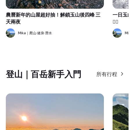
農曆新年的山屋超好抽！解鎖玉山後四峰 三
一日玉山主峰
天兩夜
✌🏻
Mika｜爬山·健身·潛水
Mi
登山｜百岳新手入門
所有行程