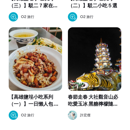
（三）】駁二７家在地
（二）】駁二小吃５選
人不願透漏的美食
O2 旅行
O2 旅行
【高雄鹽埕小吃系列
春節走春 大社觀音山必
（一）】一日懶人包 虱
吃愛玉冰 黑糖檸檬隨便
目魚米粉 土魠魚粥 鴨肉
你加也太佛心！
O2 旅行
許宏傑
本 小堤咖啡 北港蔡 天天
沙茶火鍋