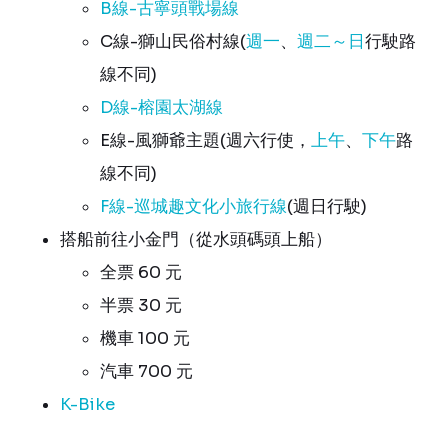
B線-古寧頭戰場線
C線-獅山民俗村線(
週一
、
週二～日
行駛路
線不同)
D線-榕園太湖線
E線-風獅爺主題(週六行使，
上午
、
下午
路
線不同)
F線-巡城趣文化小旅行線
(週日行駛)
搭船前往小金門（從水頭碼頭上船）
全票 60 元
半票 30 元
機車 100 元
汽車 700 元
K-Bike