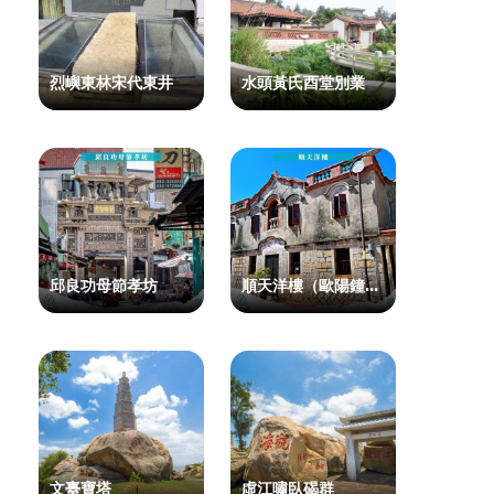
烈嶼東林宋代東井
水頭黃氏酉堂別業
邱良功母節孝坊
順天洋樓（歐陽鐘遠洋樓）
文臺寶塔
虛江嘯臥碣群