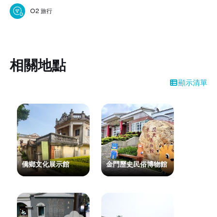
嘆不已！
O2 旅行
相關地點
顯示清單
僑鄉文化展示館
金門歷史民俗博物館