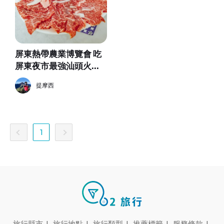
屏東熱帶農業博覽會 吃
屏東夜市最強汕頭火鍋
勝利新村一日遊
提摩西
1
旅行縣市
|
旅行地點
|
旅行類型
|
推薦標籤
|
服務條款
|