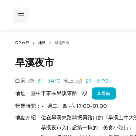
O2 旅行
地點
旱溪夜市
旱溪夜市
白天
31 ~ 34°C
晚上
27 ~ 31°C
臺中市東區旱溪東路一段
地址：
導航
營業時間：
週二、四~六 17:00~01:00
地點介紹：
位在旱溪東路與振興路口的『旱溪土牛大
旱溪夜市入口處第一排的「美食小吃街」，