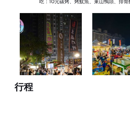
吃：10元碳烤、烤魷魚、東山鴨頭、排
行程