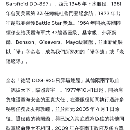
Sarsfield DD-837」，西元 1945 年下水服役。1951
年曾受美國第 33 任總統杜魯門登艦參訪，1972 年出
征越戰並榮獲Battle Star 獎章。1954 年開始,美國陸
續移交給我國海軍共 32艘基靈級、桑拿級、弗萊契
爾、Benson、Gleavers、Mayo級戰艦，並重新組裝
以「陽」字命名，成為我們所熟知的「陽字號」或「老
陽艦隊」。
全名「德陽 DDG-925 飛彈驅逐艦」其德陽兩字取自
「德披天下，陽照寰宇」。1977年10月1日起，開始肩
負維護臺海安全的重責大任，在臺服役期間執行過許多
秘密任務及友邦敦睦，並於西元 2005 年 4 月 1 日除
役。退役後的德陽艦，與已沉入海底成為魚礁的其他同
型軍艦命運大不相同，2009 年在臺南市政府及多方單