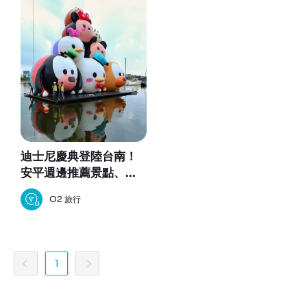
迪士尼慶典登陸台南！
安平週邊推薦景點、美
食一次看！
O2 旅行
1