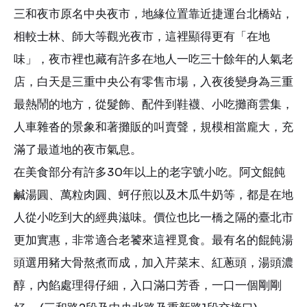
三和夜市原名中央夜市，地緣位置靠近捷運台北橋站，
相較士林、師大等觀光夜市，這裡顯得更有「在地
味」，夜市裡也藏有許多在地人一吃三十餘年的人氣老
店，白天是三重中央公有零售市場，入夜後變身為三重
最熱鬧的地方，從髮飾、配件到鞋襪、小吃攤商雲集，
人車雜沓的景象和著攤販的叫賣聲，規模相當龐大，充
滿了最道地的夜市氣息。
在美食部分有許多30年以上的老字號小吃。阿文餛飩
鹹湯圓、萬粒肉圓、蚵仔煎以及木瓜牛奶等，都是在地
人從小吃到大的經典滋味。價位也比一橋之隔的臺北市
更加實惠，非常適合老饕來這裡覓食。最有名的餛飩湯
頭選用豬大骨熬煮而成，加入芹菜末、紅蔥頭，湯頭濃
醇，內餡處理得仔細，入口滿口芳香，一口一個剛剛